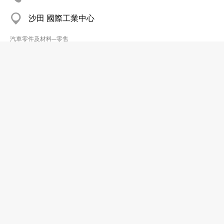
沙田 國際工業中心
汽車零件及材料─零售
長江汽車材料行
2492 4032
荃灣 康睦庭園
汽車零件及材料─零售
保明電器工程
2385 8476
大角咀 福群大廈
汽車零件及材料─零售