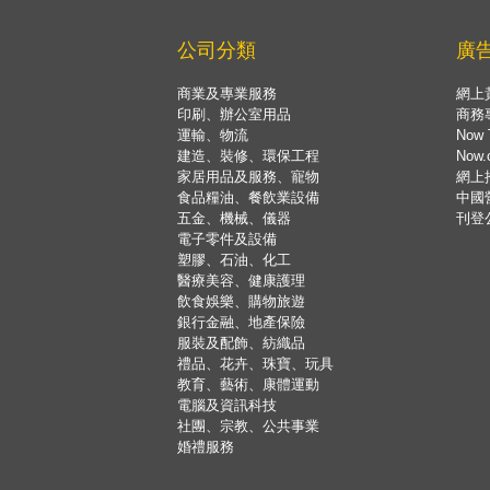
公司分類
廣
商業及專業服務
網上
印刷、辦公室用品
商務
運輸、物流
Now 
建造、裝修、環保工程
Now
家居用品及服務、寵物
網上
食品糧油、餐飲業設備
中國
五金、機械、儀器
刊登
電子零件及設備
塑膠、石油、化工
醫療美容、健康護理
飲食娛樂、購物旅遊
銀行金融、地產保險
服裝及配飾、紡織品
禮品、花卉、珠寶、玩具
教育、藝術、康體運動
電腦及資訊科技
社團、宗教、公共事業
婚禮服務