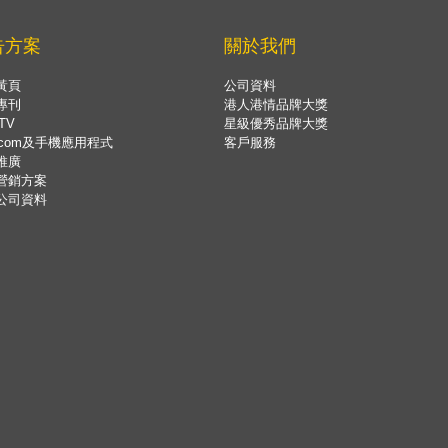
告方案
關於我們
黃頁
公司資料
專刊
港人港情品牌大獎
TV
星級優秀品牌大獎
.com及手機應用程式
客戶服務
推廣
營銷方案
公司資料