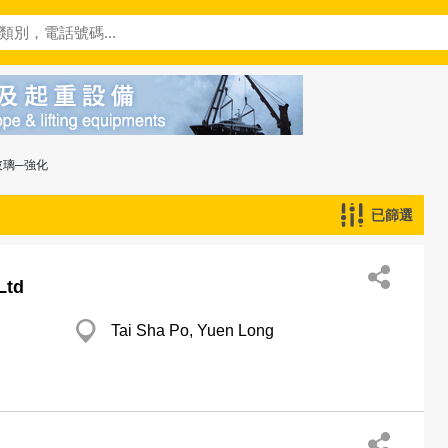
玻璃─強化
已篩選
Ltd
Tai Sha Po, Yuen Long