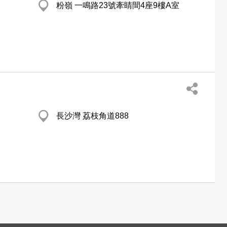
粉嶺 一鳴路23號牽睛間4座9樓A室
長沙灣 荔枝角道888