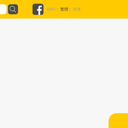
ENG
|
繁體
|
简体