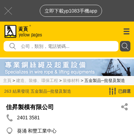
立即下載yp1083手機app
主頁
>
建造、裝修、環保工程
>
裝修材料
> 五金製品─批發及製造
263 結果發現
五金製品─批發及製造
已篩選
佳昇製模有限公司
2401 3581
葵涌 和豐工業中心