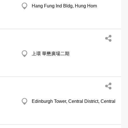
Hang Fung Ind Bldg, Hung Hom
上環 華懋廣場二期
Edinburgh Tower, Central District, Central