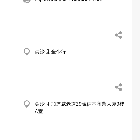
尖沙咀 金帝行
尖沙咀 加連威老道29號信基商業大廈9樓
A室