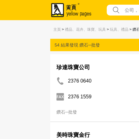
主頁
>
禮品、花卉、珠寶、玩具
>
玩具、禮品
> 鑽
54 結果發現
鑽石─批發
珍達珠寶公司
2376 0640
2376 1559
鑽石─批發
美時珠寶金行