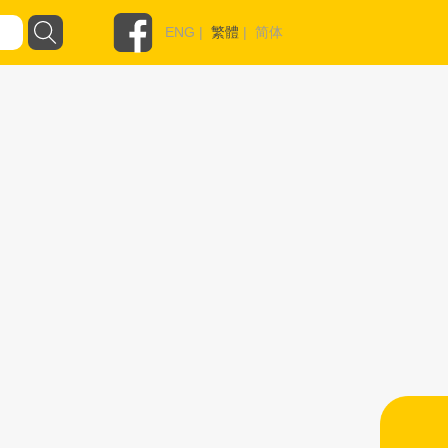
ENG
|
繁體
|
简体