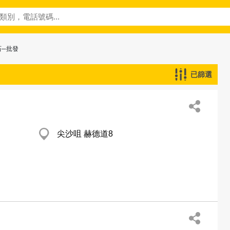
石─批發
已篩選
尖沙咀 赫德道8