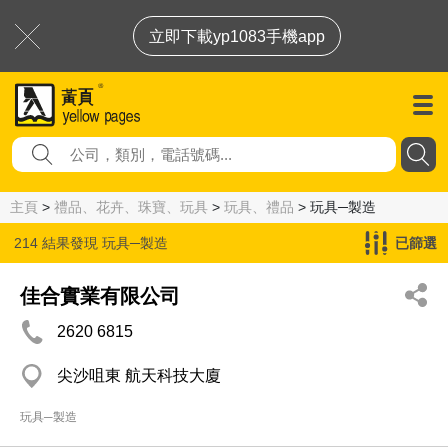
立即下載yp1083手機app
主頁
>
禮品、花卉、珠寶、玩具
>
玩具、禮品
> 玩具─製造
214 結果發現
玩具─製造
已篩選
佳合實業有限公司
2620 6815
尖沙咀東 航天科技大廈
玩具─製造