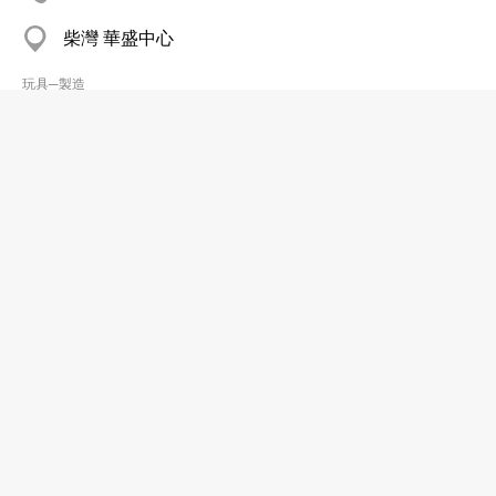
柴灣 華盛中心
玩具─製造
金輝製造有限公司
2724 3821
荔枝角 月輪街2
玩具─製造
非聯貿易公司
2787 7812
油麻地 寶時商業中心
玩具─製造