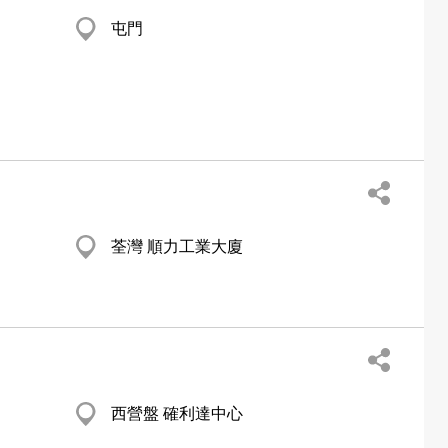
屯門
荃灣 順力工業大廈
西營盤 確利達中心