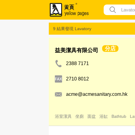
9 結果發現
Lavatory
分店
益美潔具有限公司
2388 7171
2710 8012
acme@acmesanitary.com.hk
浴室潔具
坐廁
面盆
浴缸
Bathtub
La