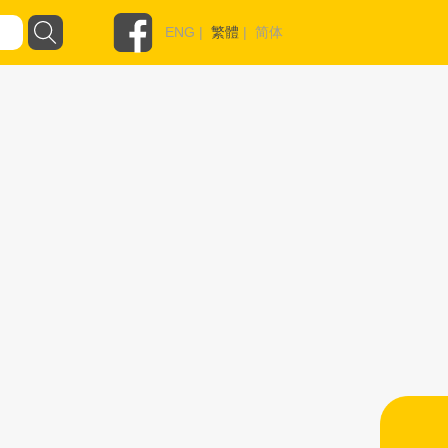
ENG
|
繁體
|
简体