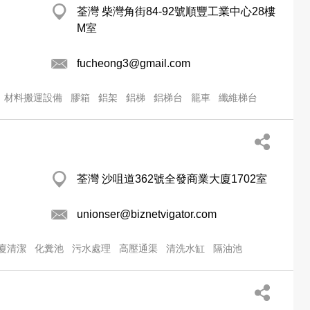
荃灣 柴灣角街84-92號順豐工業中心28樓
M室
fucheong3@gmail.com
材料搬運設備
膠箱
鋁架
鋁梯
鋁梯台
籠車
纖維梯台
荃灣 沙咀道362號全發商業大廈1702室
unionser@biznetvigator.com
廈清潔
化糞池
污水處理
高壓通渠
清洗水缸
隔油池