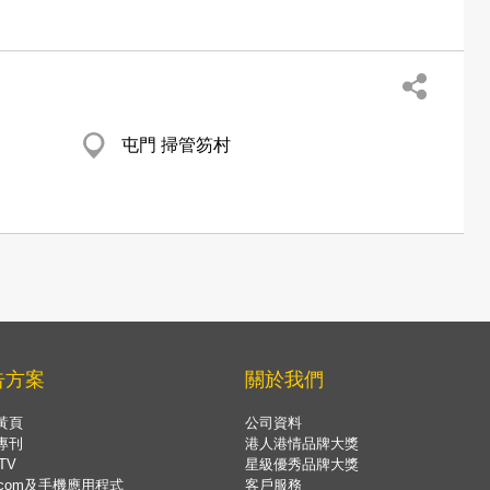
屯門 掃管笏村
告方案
關於我們
黃頁
公司資料
專刊
港人港情品牌大獎
TV
星級優秀品牌大獎
.com及手機應用程式
客戶服務