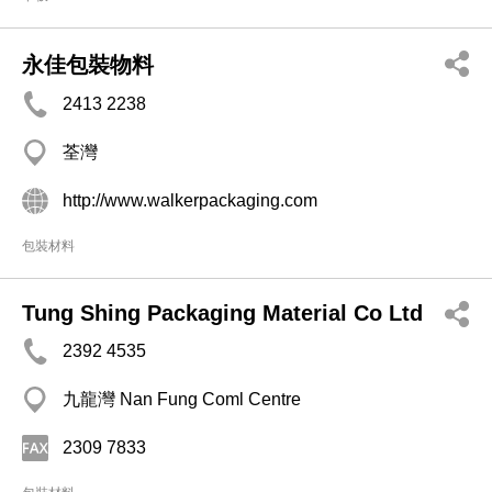
永佳包裝物料
2413 2238
荃灣
http://www.walkerpackaging.com
包裝材料
Tung Shing Packaging Material Co Ltd
2392 4535
九龍灣 Nan Fung Coml Centre
2309 7833