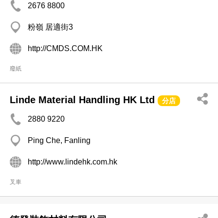
2676 8800
粉嶺 居適街3
http://CMDS.COM.HK
廢紙
Linde Material Handling HK Ltd
分店
2880 9220
Ping Che, Fanling
http://www.lindehk.com.hk
叉車