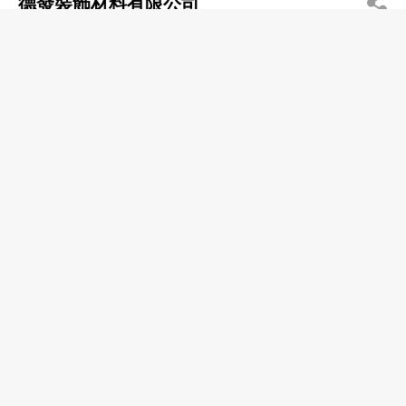
德發裝飾材料有限公司
2390 9888
旺角 恒通廣場
牆紙─零售
林金記五金建築材料
2648 0391
沙田 明耀樓
建築材料
Wing Yick Constn Materials Co Ltd
2540 5771