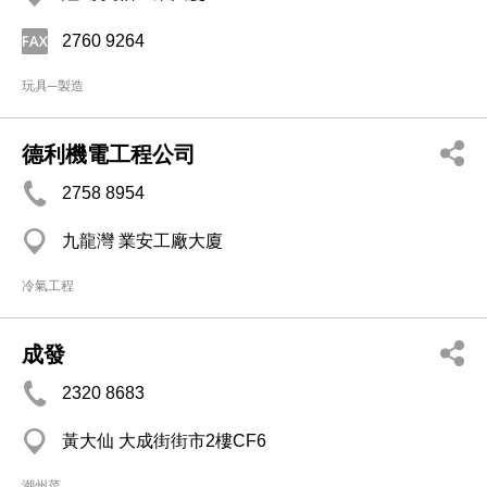
2760 9264
玩具─製造
德利機電工程公司
2758 8954
九龍灣 業安工廠大廈
冷氣工程
成發
2320 8683
黃大仙 大成街街市2樓CF6
潮州菜