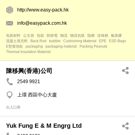
http://www.easy-pack.hk
info@easypack.com.hk
包裝材料
公文袋
包裝
防靜電
物流
物流包裝
阻燃
珍珠棉
氣珠膠
混凝土填充料
Back Rod
bubble
Cushioning Material
EPE
ESD Bags
E型發泡粒
packaging
packaging material
Packing Peanuts
Thermal Insulation Material
陳移興(香港)公司
2549 9921
上環 西區中心大廈
出入口商
Yuk Fung E & M Engrg Ltd