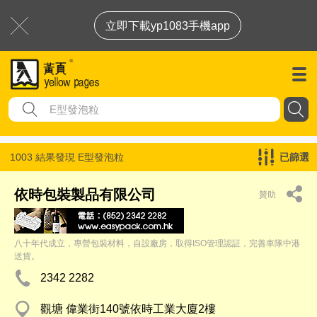
立即下載yp1083手機app
1003 結果發現
E型發泡粒
已篩選
依時包裝製品有限公司
贊助
八十年代成立，專營包裝材料，自設廠房，取得ISO管理認証，完善車隊中港
送貨。
2342 2282
觀塘 偉業街140號依時工業大廈2樓