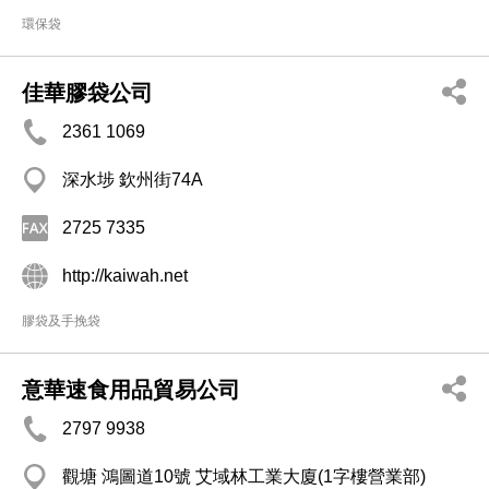
環保袋
佳華膠袋公司
2361 1069
深水埗 欽州街74A
2725 7335
http://kaiwah.net
膠袋及手挽袋
意華速食用品貿易公司
2797 9938
觀塘 鴻圖道10號 艾域林工業大廈(1字樓營業部)