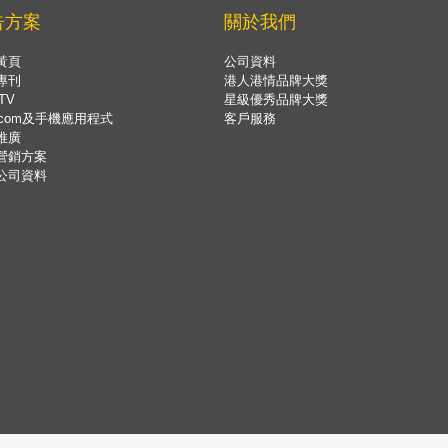
告方案
關於我們
黃頁
公司資料
專刊
港人港情品牌大獎
TV
星級優秀品牌大獎
.com及手機應用程式
客戶服務
推廣
營銷方案
公司資料