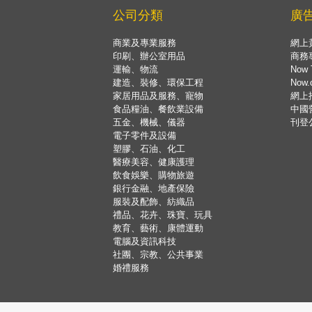
公司分類
廣
商業及專業服務
網上
印刷、辦公室用品
商務
運輸、物流
Now 
建造、裝修、環保工程
Now
家居用品及服務、寵物
網上
食品糧油、餐飲業設備
中國
五金、機械、儀器
刊登
電子零件及設備
塑膠、石油、化工
醫療美容、健康護理
飲食娛樂、購物旅遊
銀行金融、地產保險
服裝及配飾、紡織品
禮品、花卉、珠寶、玩具
教育、藝術、康體運動
電腦及資訊科技
社團、宗教、公共事業
婚禮服務