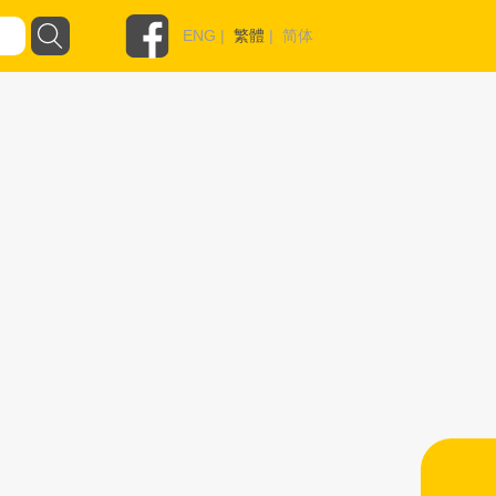
ENG
|
繁體
|
简体