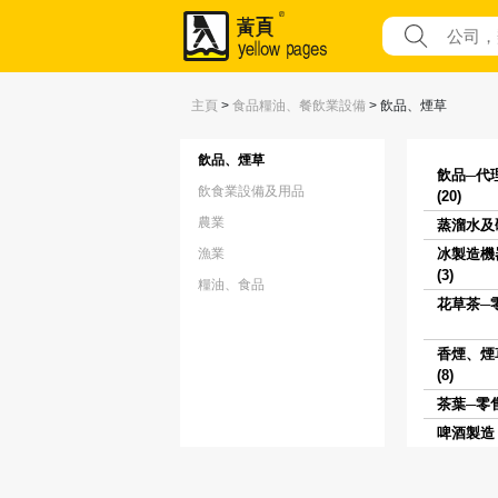
主頁
>
食品糧油、餐飲業設備
>
飲品、煙草
飲品、煙草
飲品─代
飲食業設備及用品
(20)
農業
蒸溜水及礦
漁業
冰製造機
(3)
糧油、食品
花草茶─零
香煙、煙
(8)
茶葉─零售 
啤酒製造 (