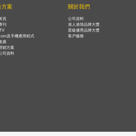
告方案
關於我們
黃頁
公司資料
專刊
港人港情品牌大獎
TV
星級優秀品牌大獎
.com及手機應用程式
客戶服務
推廣
營銷方案
公司資料