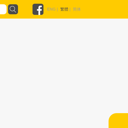
ENG
|
繁體
|
简体