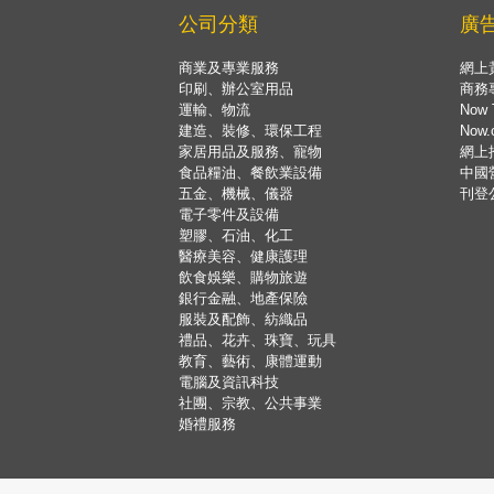
公司分類
廣
商業及專業服務
網上
印刷、辦公室用品
商務
運輸、物流
Now 
建造、裝修、環保工程
Now
家居用品及服務、寵物
網上
食品糧油、餐飲業設備
中國
五金、機械、儀器
刊登
電子零件及設備
塑膠、石油、化工
醫療美容、健康護理
飲食娛樂、購物旅遊
銀行金融、地產保險
服裝及配飾、紡織品
禮品、花卉、珠寶、玩具
教育、藝術、康體運動
電腦及資訊科技
社團、宗教、公共事業
婚禮服務