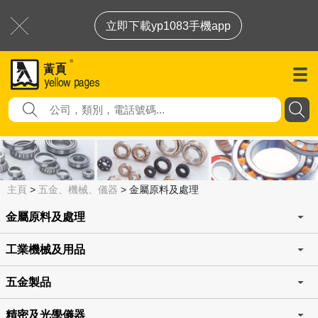
立即下載yp1083手機app
主頁
>
五金、機械、儀器
>
金屬原料及處理
金屬原料及處理
工業機械及用品
五金製品
精密及光學儀器